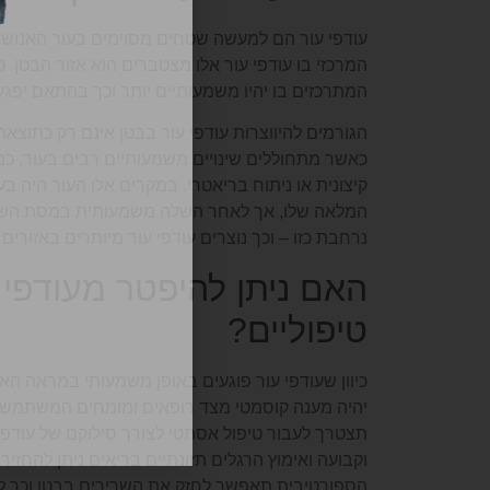
עודפי עור הם למעשה שטחים מסוימים בעור האנושי ש
המרכזי בו עודפי עור אלו מצטברים הוא אזור הבטן. כ
המתרכזים בו יהיו משמעותיים יותר וכך בהתאם יפג
הגורמים להיווצרות עודפי עור בבטן אינם רק כתוצ
כאשר מתחוללים שינויים משמעותיים רבים בעור, כ
קיצונית או ניתוח בריאטרי. במקרים אלו העור היה ב
המלאה שלו, אך לאחר השלה משמעותית במסת השומן 
נרחבת כזו – וכך נוצרים עודפי עור מיותרים באזורים 
האם ניתן להיפטר מעודפי 
טיפוליים?
כיוון שעודפי עור פוגעים באופן משמעותי במראה ה
יהיה מענה קוסמטי מצד רופאים ומומחים המשתמשים
תצטרך לעבור טיפול אסתטי לצורך סילוקם של עודפי 
וקבועה ואימוץ הרגלים תזונתיים בריאים ניתן להחזי
הספורטיבית תאפשר לחזק את השרירים בבטן וכך למ