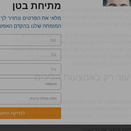
מתיחת בטן
מתרופפים ונראים כמו "תלויים" על הגוף, כאשר לרוב האזור
יוון שמדובר על החלק המרכזי והגדול בגוף, עודפי העור
מלאי את הפרטים ונחזיר לך
עו במראה האסתטי ובקימורים הטבעיים שיש לגוף.
המומחה שלנו בהקדם האפש
אה מהתרחבות הבטן במהלך ההיריון, אלא עשויים להתרחש
מו לדוגמה ירידה דרסטית במשקל הגוף בעקבות דיאטה
עבר מתוח כדי שיוכל להקיף את רקמות השומן בגוף ואת הגזרה
ומשקל הגוף העור לא מסוגל לחזור ולהתכווץ בצורה
שונים בגוף, ולא רק באזור הבטן.
עור רק באמצעות הליכים
אסתטי והמושך של הגוף, הפתרון המתאים לבעיה אסתטית זו
 בטיפולים אסתטיים מתקדמים. חשוב לציין כי לא כל אחת
לבדיקת התאמ
עור לאחר הלידה, כיוון שגם באמצעות פעילות גופנית מתונה
ר לעור את הגמישות וחיוניות שחסרה לו, כאשר הפעילות
צק ולחטב את כל האזור.