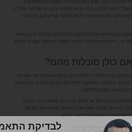
 לדעת כי כיום ישנם מגוון פתרונות אסתטיים מתקדמים
וכלי לחזור ללבוש בגדי ים או חולצות בטן כפי שתמיד אהבת.
שרו לעור שבבטן לחזור להיות אלסטי וגמיש וגם להיראות
פואה האסתטית ואת היתרונות והחסרונות שלהם, להבין איזה
 שקיים – ריכזנו כאן את כל המידע המקיף והחשוב שצריך לדעת
אם כולן סובלות מהם?
סיומם מגיח לאוויר העולם תינוק מתוק שמכניס אור ושמחה
ן זוגך בתקופה הראשונה לחייו של התינוק החדש, את עשויה
זים באזור הבטן התחתונה.
תסבול מהצטברות של עודפי עור, כיוון שהעניין תלוי בכמה
ך ההיריון, מבנה גופה של כל אחת, משקלו של התינוק
שפיע על היווצרות עודפי עור בבטן.
לבדיקת התאמה
ים רק מלידות?