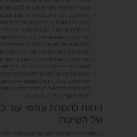
על ידי מנתח פלסטי לאחר הרדמה מלאה וביצו
באזורים נרחבים נוסף לבטן, ניתן לבצע הסרה יע
מתיחת בטן חלקית – סוג הליך זה מוכר גם ב
הבטן. גם שיטה זו הינה כירורגית ומחייבת הר
עור נקודתיים מאזור הבטן התחתונה זהו הליך 
מתיחת בטן באמצעות סיב לייזר – שיטה למתיח
וכן התאוששות ממושכת. הליך זה מאפשר לבצע
מחמם והורס את רקמות השומן בבטן ומאפשר
מתיחת בטן באמצעות גלי רדיו – הליך נוסף ש
שכבת העור באמצעות גלי רדיו. גלי הרדיו ממ
מבצעים מיצוק ומתיחה של העור באזור הטיפול
מתיחת בטן על ידי קירור / הקפאה – גם שיטה 
הפרוצדורה מתבצעת באמצעות מכשור הפולט קו
לצאת מהגוף בהליך ביולוגי טבעי.
ניתוח להסרת עודפי עור לא
של השיטה
בין הפתרונות למתיחה וחיטוב של הבטן לאחר לידה 