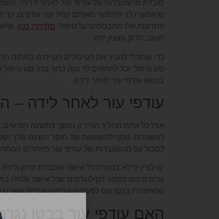
סובלת מהצטברות של עודפי עור לאחר לידה? תשמחי
שיאפשרו לך להיפטר מאותם קפלי עור עודפים, כך שת
פתרונות אלו מתבססים על טיפולי
מתיחת בטן
, שיאפ
חטוב, הדוק ומוצק יותר.
כדי שתוכלי להכיר את הטיפולים הקיימים בתחום הר
סוג טיפול יוכל להתאים לך ומה כרוך בכל סוג טיפול
בנושא עודפי עור לאחר לידה.
עודפי עור לאחר לידה – ה
אצל כל אחת תהליך ההיריון נמשך כתשעה חודשים, ב
למשפחה. נוסף להשפעות של חוסר השינה שלך ושל ב
לסבול גם מהצטברות של עודפי עור מיותרים המתרכ
יש לציין כי לא בהכרח כל אישה שעוברת הריון ולידה 
גורמים כמו מספר הקילוגרמים שכל אישה עלתה במהל
שהתפתח בבטן וגם לפעמים גורמים גנטיים עשויים לה
האם עודפי עור בבטן נגרמ