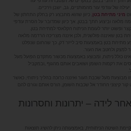
ע חתך רוחבי בבטן. במקרים של הצטברות עודפי עור
ילה של עודפי עור מהמותניים, גב, ישבן וירכיים.
שם
מיני מתיחת בטן
, כיוון שהוא מתבצע רק בחלק התחתון של
דמה מלאה וביצוע חתך בבטן, אך כיוון שמדובר על הסרת עודפי
קצר ופשוט יותר לעומת הניתוח הקלאסי למתיחת בטן.
ת בטן שאיננה פולשנית, ולכן איננה מצריכה הרדמה מלאה
 מתיחת בטן באמצעות סיב לייזר דק, כך שהחום שנפלט
 למצק ולחטב את העור.
אינו כולל ניתוח, ומבוצע באמצעות מכשור מתקדם הפועל מעל
יסים את רקמות השומן ושואבים אותם מהגוף ,ובמקביל
.
זו מבוצעת מעל שכבת העור ואיננה כרוכה בהליך ניתוחי, כאשר
ר קיצוני החודר אל שכבות השומן, הורס אותם וגורם להם
חר לידה – יתרונות וחסרונות
קיימת השיטה הניתוחית, באמצעותה ניתן להשיג תוצאות