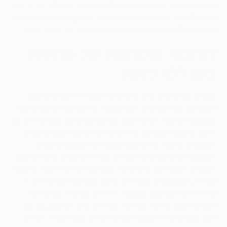
וירידה במשקל, אלא מאפשרת להשלים את התהליך של ירידה
במשקל הגוף באמצעות מיצוק וחיטוב הבטן, והעלמת עודפי עור
קטנים ומדלדלים הפוגעים בתוצאה הסופית של חיטוב הגוף.
יתרונות וחסרונות של מתיחת
בטן ללא ניתוח
אנשים שמחפשים אחר פתרון יעיל להצרת היקפים ומיצוק
הבטן ללא צורך בניתוח, יוכלו למצוא את המענה המתאים לכך
באמצעות טיפולי מתיחת בטן שאינם פולשניים. נוסף ליתרון של
חיטוב ומיצוק הבטן ללא פתיחה כירורגית של הבטן והחלמה
ממושכת, מדובר על הליכים אסתטיים פשוטים המונעים
מהמטופלים סיבוכים בריאותיים אפשריים לאחר ניתוחים כמו
דימומים, שטפי דם, נמקים וכו'. כיוון שמדובר על פעולה פשוטה
ומהירה, המטופלים יוכלו לרוב לחזור לפעילות שגרתית כבר
למחרת הטיפול וללא הגבלות מיוחדות. במקרה של טיפולי
הקפאת שומן, מדובר על הליך קל ואינו כואב המבוצע על גבי
העור ולכן לא נדרשים גם חתכים זעירים בעור לצורך הטיפול.