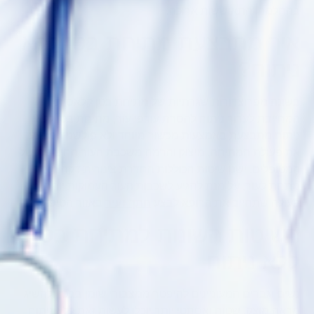
בהחלמה והתאוששות ארוכה.
איך מתבצעת מתיחת בטן ללא
ניתוח?
בשונה מפרוצדורות שגרתיות של מתיחת בטן קלאסית
המחייבת לערוך ניתוח להסרת עודפי עור, מתיחת בטן ללא
ניתוח מתבצעת באמצעות מכשור מיוחד ולא פולשני המבצע
את פעולת המתיחה, מיצוק והרמה משכבת העור החיצונית של
המטופלים. ישנן שיטות הכוללות החדרת צינורית דקה מאוד
מתחת לעור, על מנת להגיע לשכבות העור העמוקות יותר,
פעולה שתחייב את הרופא לבצע
חתך זעיר
באזור הטיפול.
השיטות השונות למתיחת בטן
ללא ניתוח
נשים וגברים המעוניינים להיפטר ממצבורי שומן בבטן ולהשיג
מראה מוצק, שטוח ואסתטי יותר יוכלו לעשות זאת ללא ניתוח