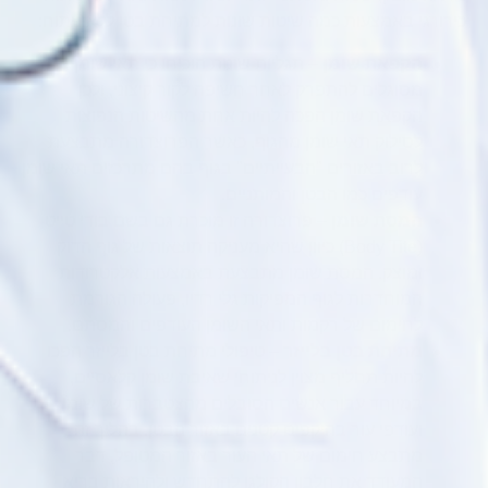
כירורגי באמצעות כמה שיטות שונות למתיחת בטן ללא ניתוח:
הקפאת שומן
– תגליות שונות הוכיחו כי תאי שומן
מסוגלים להתפרק לאחר חשיפה לקור קיצוני, ולכן
הקפאת שומן הפכה להיות אחת מהשיטות הנפוצות
לסילוק תאי שומן מהגוף, כאשר הפרוצדורה מתבצעת
לרוב באזורים "הבעייתיים" בגוף בהם מתרכזים תאי שומן
עודפים כמו הבטן והמותניים.
המסת שומן
– פרוצדורה זו מוכרת גם בשם בודי טייט
(Body Tite) כיוון שהיא מעניקה תוצאות של גוף הדוק
ומוצק. המסת שומן מתבצעת באמצעות אלקטרודות
המוחדרות לגוף המפיקות גלי רדיו, פעולה הגורמת
לחימום של רקמות ותאי השומן העודפים והמסתם.
מתיחת בטן בלייזר
– טיפולי מתיחת בטן בלייזר הפכו
להיות תחליף מצוין לניתוחי שאיבת שומן קלאסיים,
במיוחד עבור אנשים הסובלים מהצטברות של שומן
ועודפי עור בהיקפים קטנים באזור הבטן. בהליך זה
מתבצע חימום של תאי העור באזור המטופל, דבר
המעודד את חלבון הקולגן להתחדש ולהיראות בריא