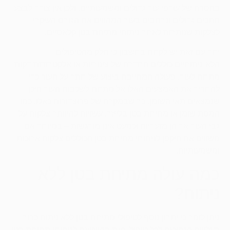
בהסרה של עודפי עור
גדולים ומשמעותיים, ולכן אין צורך לבצע
חתכים גדולים ונרחבים בעור המהווים את הגורם העיקרי
לצלקות שנותרות לאחר ניתוחי מתיחת בטן קלאסיים.
יחד עם זאת יש לקחת בחשבון כי חלק מהטיפולים
הלא-ניתוחיים כוללים החדרה של צינוריות או אלקטרודות דקות
מתחת לעור, פעולה המחייבת ביצוע של חתך על העור כדי
להחדיר את האמצעים האלו אל מתחת לשכבות העור היכן
שנמצאים תאי השומן. כך שבמקרה של פרוצדורות כאלו, כמו
המסת שומן או מתיחת בטן בלייזר, עשויות להיוותר צלקות על
גבי העור אך הן מזעריות וכמעט אינן מורגשות – במיוחד אם
משווים את היקפן לניתוחי מתיחת בטן הכוללים צלקות ארוכות
ומשמעותיות.
כמה עולה מתיחת בטן ללא
ניתוח?
ניתן לומר כי יתרון נוסף לטיפולי מתיחת בטן ללא ניתוח כרוך
בעלויות הנמוכות לכל טיפול, זאת בהשוואה לניתוחי מתיחת בטן