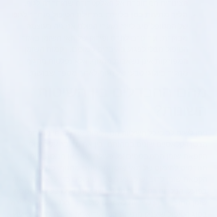
הצינורית המחוברת אל האלקטרודה שהוחדרה לגוף.
הליך מתיחת בטן בלייזר:
בתחילת הטיפול מוחדר לגופו
של המטופל סיב לייזר מזערי הפולט אנרגיה בעוצמה
מבוקרת, וכך גורם להרס ופירוק של תאי השומן באזור
הטיפול מבלי לפגוע באיברים סמוכים. רקמות השומן
המפורקות אינן נשאבות מהגוף, אלא נפלטות מהגוף
מהליך ביולוגי טבעי של הגוף לאחר מספר שבועות.
מהם ההבדלים בין השיטות
השונות?
ניתן לשים לב כי כל השיטות המחליפות את ניתוחי מתיחת
הבטן הקלאסיים שונים במהותם, בין אם מדובר על טיפולי
הקפאת שומן המתבססים על פעולת הקור או המסת שומן
הגורמים לחימום של תאי שומן והמסתם מהגוף. בשיטת
הקפאת שומן לרוב יש לבצע מספר טיפולים כדי לראות תוצאות
בפועל, הניכרות רק לאחר מספר שבועות, ואילו בשיטת המסת
שומן התוצאות הן מיידיות לאחר טיפול אחד בלבד. לכן הבחירה
בסוג הטיפול שיעניק מתיחת בטן אידיאלית צריכה להיות בייעוץ