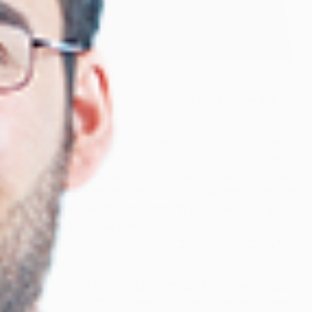
תוכן עניינים מהיר
כמעט כולם מרגישים לא שלמים עם מראה גופם, במיוחד בקיץ
אז רוצים להוריד את הבגדים הרחבים והמחממים של החורף
ולעבור ללבוש קליל, דק וגם צמוד יותר, או שמעוניינים לבלות
בבריכה או בחוף הים עם בגד ים ולהרגיש נוח עם מראה הגוף
החשוף. כמובן שהפתרון להפחתה במשקל הוא דיאטה ומשטר
אימונים מתאים, אך פתרון זה איננו ייתן מענה במקרה שקיימים
בגוף
מצבורי שומן ועודפי עור
שאימוני כושר ודיאטות לא
מצליחים להעלים.
משום כך נשים וגברים בוחרים לעבור לשיטות טיפוליות
אסתטיות לשיפור מראה הגוף, כאשר הטיפולים המבוקשים