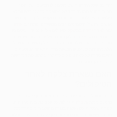
יחד עם שלל היתרונות שטיפולים אלו מציעים, ישנו חסרון
מהותי המונע ממנעד רחב של מטופלים להיעזר בשיטות לא
פולשניות אלו לצורך חיטוב והצרת היקפים. לכן במקרה של
אנשים שהשילו קילוגרמים רבים ממשקלם ונותרו עם
עודפי
עור לאחר ירידה במשקל
, טיפולים אילו אינם יהיו יעילים כיוון
שהם אינם מטפלים בסילוק והסרה של עודפי עור משמעותיים.
נוסף לחסרון זה, יש לקחת בחשבון כי חלק משיטות הטיפול
הלא ניתוחיות לא יעניקו תוצאות מיידיות לאחריהן, ולעיתים
יחייבו סדרה של כמה טיפולים כדי להגיע לתוצאות הנדרשות
לבטן מוצקה וחטובה.
האם נשארת צלקת לאחר
הטיפולים?
לרוב מטופלים הבוחרים בשיטות מתיחת בטן ללא ניתוח
נמנעים מנשיאת
צלקות
גדולות על גופם כתוצאה מהניתוח,
למרות שצלקות אלו נעשות בצורה מחושבת ומוסתרת ככל
הניתן. השיטות השונות למתיחת בטן ללא ניתוח אינן מטפלות