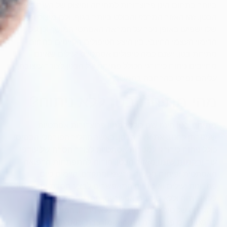
ביותר בתחום הינן פרוצדורות למתיחה ומיצוק של העור באזור
הבטן. זהו האזור המרכזי והבולט ביותר בגוף, ולכן מיצוק וחיטוב
שלו ישפיעו באופן ניכר על המראה האסתטי המושך וכן על
הדימוי העצמי החיובי. בין היצע הטיפולים הקיימים בתחום
מתיחת בטן, ישנם כמה טיפולים אסתטיים יעילים שאינם
מחייבים ניתוח כירורגי הכולל פתיחה של הבטן לצורך עיצובה,
עליהם נפרט בהרחבה בהמשך.
מהי מתיחת בטן ללא ניתוח?
מתיחת בטן
הינה שם כולל למגוון פרוצדורות אסתטיות
שמטרתן לחטב את אזור הבטן, כאשר ההליך הפורמלי הבסיסי
כולל ניתוח כירורגי למטרות אסתטיות לצורך הסרה של עודפי
עור
ורקמות שומן
מאזור הבטן. הודות להתפתחות הרפואה
האסתטית ופיתוח מכשור חדשני ומתקדם, קיימים כיום
פתרונות יעילים ואיכותיים המאפשרים לבצע
הסרת עודפי עור
ללא ניתוח
וללא סיכונים אפשריים. פתרונות אלו נכללים
בהגדרה של טיפולי
מתיחת בטן ללא ניתוח
, המונעים
מהמטופלים פרוצדורה ניתוחית מורכבת וכואבת וכן צורך