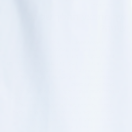
ומתוח יותר.
איך מתבצע ההליך של כל
שיטה?
הליך הקפאת שומן:
מכשיר מיוחד הפולט קור קיצוני
מונח על גבי העור באזור הטיפול הייעודי, במקרה זה
באזור הבטן, ויוצר קירור הדרגתי החודר אל שכבות
השומן התת עוריות המפרק אותם. תאי השומן המפורקים
מופרשים מהגוף בתהליך ביולוגי טבעי הנמשך מספר
שבועות, ולכן ניתן יהיה לראות את תוצאות הטיפול רק
כעבור כשישה שבועות.
הליך המסת שומן:
האלקטרודות הפולטות גלי רדיו
ממוקמות באזור הטיפול המיועד, כאשר אלקטרודה אחת
מוחדרת אל מתחת לעור באמצעות חתך קטן ואילו
אלקטרודה שנייה נמצאת מעל העור. גלי הרדיו פולטים
חום המפרק וממס את תאי השומן באזור הטיפול,
ובמקביל תאי השומן המפורקים נשאבים מהגוף דרך