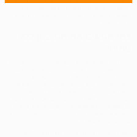
של מספר שבועות. לעומת זאת מתיחת בטן ללא ניתוח איננה
דורשת הרדמה מלאה או החלמה ממושכת, ואף לעיתים
בשיטות מסוימות איננה מצריכה הרדמה מקומית כיוון שהיא לא
כרוכה בכאבים.
למי מתאים מתיחת בטן ללא
ניתוח?
למרות היתרונות של מתיחה ומיצוק של הבטן ללא כל מעורבות
כירורגית פולשנית וכואבת, יש לזכור כי השיטות למתיחת בטן
ללא ניתוח אינן מיועדות לכולם. קהל היעד המתאים לסוג
טיפולים אלו הינם נשים וגברים הסובלים ממצבורי שומן קטנים
ונקודתיים באזור הבטן, שדיאטה או פעילות גופנית סדירה אינם
מצליחים להעלים אותם כנדרש. גם נשים שעברו הריונות ונותרו
עם
עודפי עור לאחר לידה
המתרכזים בבטן התחתונה יוכלו
להתאים לטיפולים אלו, זאת במידה ומדובר על מצבורי שומן או
עודפי עור בהיקפים קטנים.
חשוב להדגיש כי מתיחת בטן אינה מהווה תחליף לדיאטה