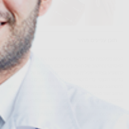
תוכן עניינים מהיר
הבטן ממוקמת במרכז הגוף והיא המהווה את מוקד המראה
האסתטי והחטוב של הגוף, כיוון שבטן רפויה ומשתפלת עשויה
להשפיע בצורה שלילית על הקימורים הטבעיים של הגוף ולפגוע
בדימוי העצמי. כדי להסתיר בטן כזו נשים וגברים נוהגים
להסתובב עם בגדים כמה שיותר רחבים, כאשר למעשה הביגוד
הרחב יוצר מראה גדול ומגושם יותר ואיננו מחמיא לגוף כלל.
הסיבות המרכזיות הגורמות לרפיון של הבטן ולמראה נפול של
העור הן הצטברות של
עודפי עור
באזור הבטן, כך שהעור שהיה
בעבר אלסטי וגמיש הופך להיות חסר חיוניות ו"נשפך" מטה
יוצר קפלים לא אסתטיים בבטן.