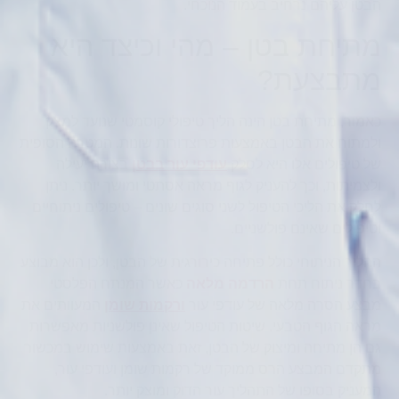
הבטן עליהם נרחיב בעמוד הנוכחי.
מתיחת בטן – מהי וכיצד היא
מתבצעת?
כאמור, מתיחת בטן הינה הליך טיפולי קוסמטי שנועד למצק
ולמתוח את הבטן באמצעות פרוצדורות שונות. המטרה הסופית
של טיפולים אלו היא לסלק
עודפי עור בבטן
בצורה יעילה
ולצמיתות, וכך להעניק לגוף מראה אסתטי ומושך יותר. ניתן
לחלק את הליכי הטיפול לשני סוגים שונים – טיפולים ניתוחיים
וטיפולים שאינם פולשניים.
ההליך הניתוחי כולל פתיחה כירורגית של הבטן, ולכן הוא מבוצע
בחדר ניתוח תחת
הרדמה מלאה
כאשר המנתח הפלסטי
מבצע הסרה מלאה של עודפי עור
ורקמות שומן
המעוותים את
מראה הגוף הטבעי. שיטות הטיפול שאינן פולשניות מאפשרות
גם הן מתיחה ומיצוק של הבטן, זאת באמצעות שימוש במכשור
מתקדם המבצע הרס ממוקד של רקמות שומן ועודפי עור,
המעניק בסופו של התהליך עור הדוק ומוצק יותר.