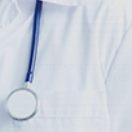
עודפי עור המתרכזים בבטן נגרמים מסיבות של היחלשות
שרירי הבטן, התרופפות של מסת השריר והיחלשות משמעותית
של
רקמות השרירים
המעניקות לבטן מראה הדוק ומוצק.
הגורמים להיחלשות חוזק השרירים עשויים להיות רבים ומגוונים
ביניהם
גורמים גנטיים
, סביבתיים ופיזיולוגיים. הפתרון הנדרש
לצורך החזרת הגמישות לעור, מיצוק שרירים והשטחת הבטן
הוא קוסמטי במהותו – ולכן טיפולי
מתיחת בטן
יוכלו לענות על
הצורך הזה בצורה הטובה ביותר.
כמה עולים טיפולי מתיחת
בטן?
עלויות הטיפולים האסתטיים נקבעות על פי מגוון פרמטרים
שונים כמו הצורך האסתטי של המטופל, סוג ההליך שבוצע,
מורכבות הפרוצדורה האסתטית, המנתח ו/או הקליניקה בה
הטיפול מבוצע וכו'. במקרה של טיפולי מתיחת בטן קיימות
עלויות המשתנות לרוב על פי סוג ההליך הנדרש, כיוון שישנם
סוגים שונים של פרוצדורות טיפוליות בתחום מתיחה ומיצוק