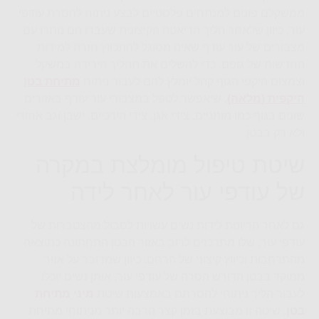
ממשקלם פונים למנתחים פלסטיים לבצע ניתוח להסרת עודפי
עור, כיוון שלאחר הליך הדיאטה הקיצונית שעברו הם נותרו עם
מצבורים של עור עודף שאינו מסוגל להתכווץ חזרה למידות
החדשות של גופם. כדי להשלים את תהליך הירידה במשקל
וצמצום היקפי הגוף קהל יומלץ להם לעבור ניתוח
מתיחת בטן
היקפית (מלאה)
,
שיאפשר לטפל במצבורי עור עודף באזורים
שונים בגוף כמו מותניים, צידי אגן, צידי הירכיים, ישבן וגב אחורי
ולא רק בבטן.
שיטת טיפול מומלצת במקרה
של עודפי עור לאחר לידה
גם לאחר הריונות לידות נשים עשויות לסבול מהצטברות של
עודפי עור, שלו מתרכזים לרוב באזור הבטן התחתונה כתוצאה
מהתרחבות וכיווץ קיצוני של הרחם. כיוון שמדובר על אזור
ממוקד בבטן הדורש הסרה של עודפי עור, אותן נשים יוכלו
לעבור הליך ניתוחי להסרתם באמצעות שיטת
מיני מתיחת
בטן
.
שיטה זו מבוצעת בזמן קצר הרבה יותר מניתוחי מתיחת